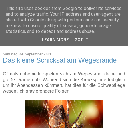
This site uses cookies from Google to deliver its services
Markus Peters
and to analyze traffic. Your IP address and user-agent are
shared with Google along with performance and security
metrics to ensure quality of service, generate usage
Wohin nur mit all den Bildern?
statistics, and to detect and address abuse.
LEARN MORE
GOT IT
▼
Samstag, 24. September 2011
Das kleine Schicksal am Wegesrande
Oftmals unbemerkt spielen sich am Wegesrand kleine und
große Dramen ab. Während sich die Kreuzspinne lediglich
um ihr Abendessen kümmert, hat dies für die Schwebfliege
wesentlich gravierendere Folgen.