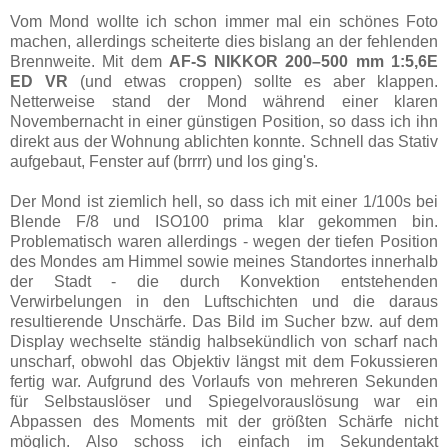
Vom Mond wollte ich schon immer mal ein schönes Foto
machen, allerdings scheiterte dies bislang an der fehlenden
Brennweite. Mit dem
AF-S NIKKOR 200–500 mm 1:5,6E
ED VR
(und etwas croppen) sollte es aber klappen.
Netterweise stand der Mond während einer klaren
Novembernacht in einer günstigen Position, so dass ich ihn
direkt aus der Wohnung ablichten konnte. Schnell das Stativ
aufgebaut, Fenster auf (brrrr) und los ging's.
Der Mond ist ziemlich hell, so dass ich mit einer 1/100s bei
Blende F/8 und ISO100 prima klar gekommen bin.
Problematisch waren allerdings - wegen der tiefen Position
des Mondes am Himmel sowie meines Standortes innerhalb
der Stadt - die durch Konvektion entstehenden
Verwirbelungen in den Luftschichten und die daraus
resultierende Unschärfe. Das Bild im Sucher bzw. auf dem
Display wechselte ständig halbsekündlich von scharf nach
unscharf, obwohl das Objektiv längst mit dem Fokussieren
fertig war. Aufgrund des Vorlaufs von mehreren Sekunden
für Selbstauslöser und Spiegelvorauslösung war ein
Abpassen des Moments mit der größten Schärfe nicht
möglich. Also schoss ich einfach im Sekundentakt