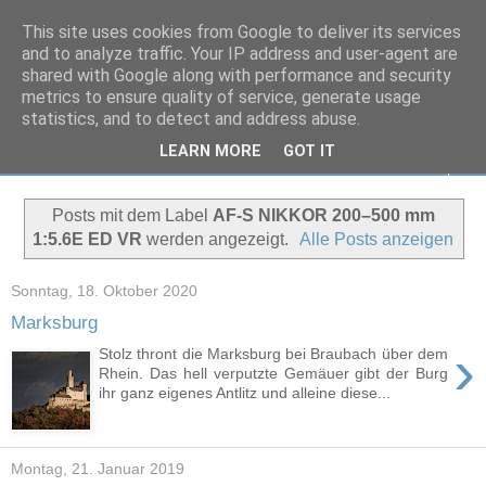
This site uses cookies from Google to deliver its services
Markus Peters
and to analyze traffic. Your IP address and user-agent are
shared with Google along with performance and security
metrics to ensure quality of service, generate usage
Wohin nur mit all den Bildern?
statistics, and to detect and address abuse.
LEARN MORE
GOT IT
▼
Posts mit dem Label
AF-S NIKKOR 200–500 mm
1:5.6E ED VR
werden angezeigt.
Alle Posts anzeigen
Sonntag, 18. Oktober 2020
Marksburg
›
Stolz thront die Marksburg bei Braubach über dem
Rhein. Das hell verputzte Gemäuer gibt der Burg
ihr ganz eigenes Antlitz und alleine diese...
Montag, 21. Januar 2019