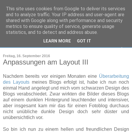
This site uses cookies from Google to deliver its services
Markus Peters
and to analyze traffic. Your IP address and user-agent are
shared with Google along with performance and security
metrics to ensure quality of service, generate usage
Wohin nur mit all den Bildern?
statistics, and to detect and address abuse.
LEARN MORE
GOT IT
▼
Freitag, 16. September 2016
Anpassungen am Layout III
Nachdem bereits vor einigen Monaten eine
Überarbeitung
des Layouts
meines Blogs erfolgt ist, habe ich nun noch
einmal Hand angelegt und mich vom schwarzen Design des
Blogs verabschiedet. Zwar wirkten die Bilder dieses Blogs
auf einem dunklen Hintergrund leuchtender und intensiver,
aber insgesamt kam mir das für einen Fotoblog durchaus
nicht unübliche dunkle Design doch sehr düster und
unübersichtlich vor.
So bin ich nun zu einem hellen und freundlichen Design